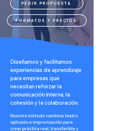
PEDIR PROPUESTA
FORMATOS Y PRECIOS
Diseñamos y facilitamos
experiencias de aprendizaje
para empresas que
necesitan reforzar la
comunicación interna, la
cohesión y la colaboración.
Nuestro método combina teatro
aplicado e improvisación para
crear práctica real, transferible y