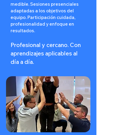
medible. Sesiones presenciales
adaptadas a los objetivos del
equipo. Participación cuidada,
profesionalidad y enfoque en
resultados.
Profesional y cercano. Con
aprendizajes aplicables al
día a día.