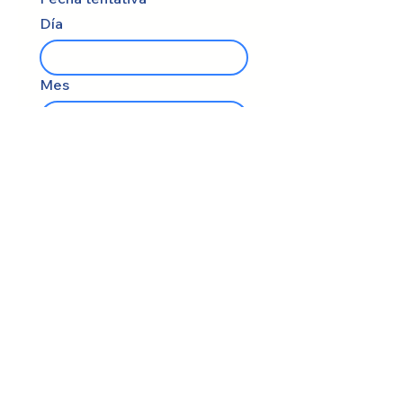
Día
Mes
Año
Número de asistentes
¿Qué están buscando?
*
Mensaje
*