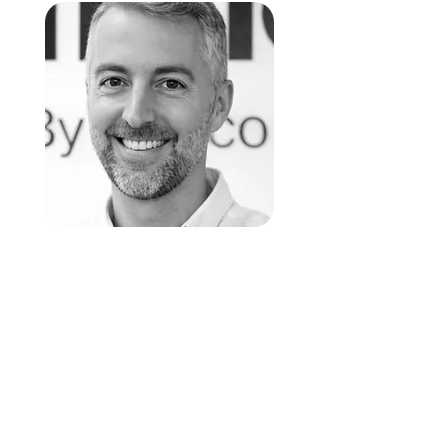
“Nos ofrecieron la habilidad de
escuchar ante un reto para
generar cohesión en el equipo. El
grito ‘¡mofongo!’ se ha convertido
en un himno.”
Xavier Porras, People &
Operations, Innocells (By
Banc Sabadell)