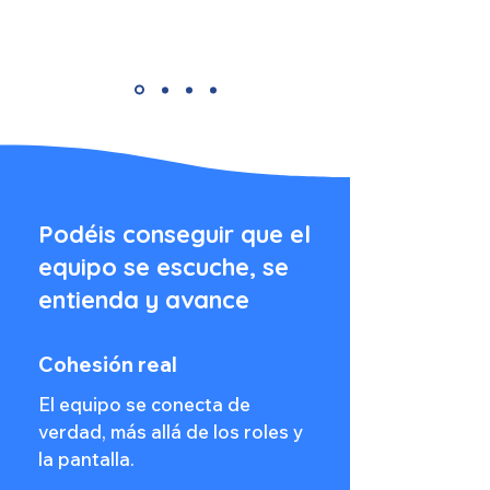
Podéis conseguir que el
equipo se escuche, se
entienda y avance
Cohesión real
El equipo se conecta de
verdad, más allá de los roles y
la pantalla.​